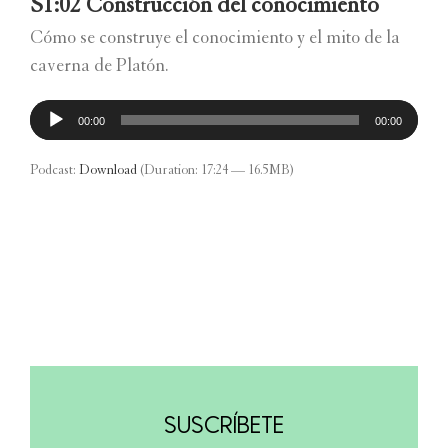
S1:02 Construcción del conocimiento
Cómo se construye el conocimiento y el mito de la
caverna de Platón.
Reproductor
00:00
00:00
de
audio
Podcast:
Download
(Duration: 17:24 — 16.5MB)
SUSCRÍBETE