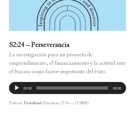
S2:24 – Perseverancia
La investigación para un proyecto de
emprendimiento, el financiamiento y la actitud ante
el fracaso como factor importante del éxito.
Reproductor
00:00
00:00
de
audio
Podcast:
Download
(Duration: 23:14 — 21.5MB)