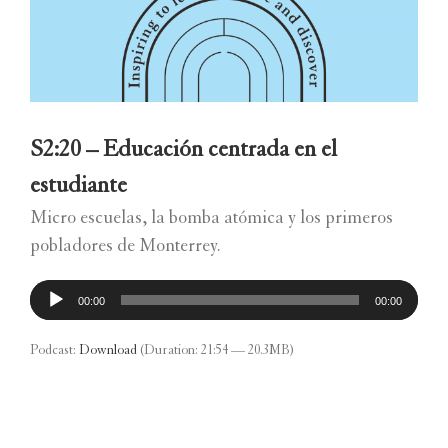
S2:20 – Educación centrada en el
estudiante
Micro escuelas, la bomba atómica y los primeros
pobladores de Monterrey.
Reproductor
00:00
00:00
de
audio
Podcast:
Download
(Duration: 21:54 — 20.3MB)