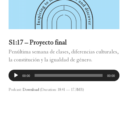
S1:17 – Proyecto final
Penúltima semana de clases, diferencias culturales,
la constitución y la igualdad de género.
Reproductor
00:00
00:00
de
audio
Podcast:
Download
(Duration: 18:41 — 17.3MB)