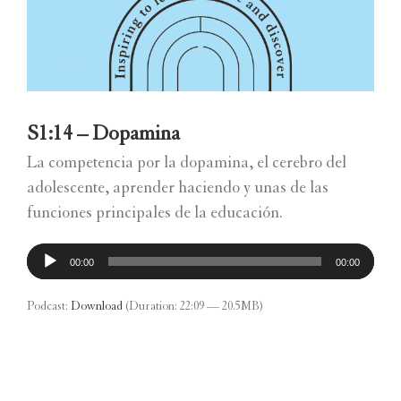
S1:14 – Dopamina
La competencia por la dopamina, el cerebro del
adolescente, aprender haciendo y unas de las
funciones principales de la educación.
Reproductor
00:00
00:00
de
audio
Podcast:
Download
(Duration: 22:09 — 20.5MB)